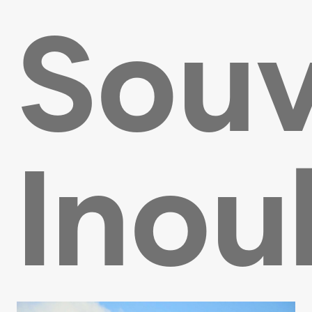
Souv
Inou