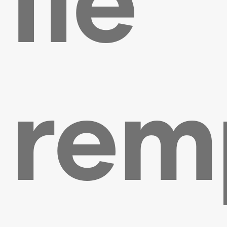
île
rem