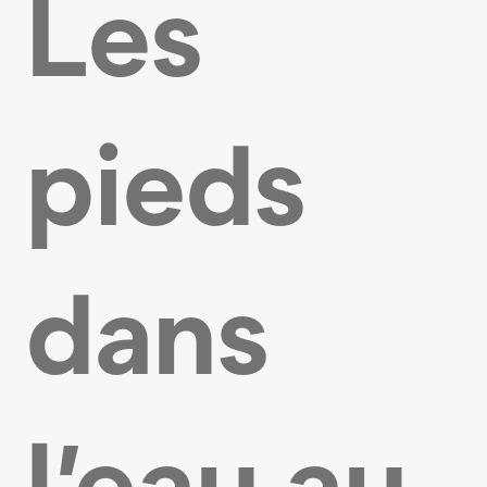
Les
pieds
dans
l’eau au