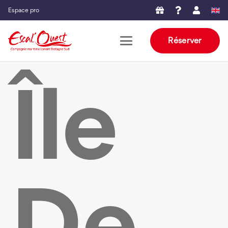
Espace pro
Réserver
Île
De