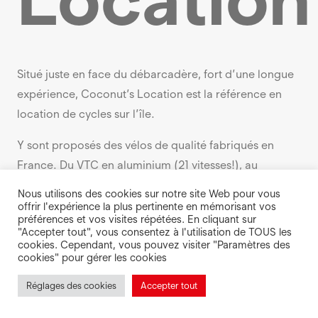
Situé juste en face du débarcadère, fort d’une longue
expérience, Coconut’s Location est la référence en
location de cycles sur l’île.
Y sont proposés des vélos de qualité fabriqués en
France. Du VTC en aluminium (21 vitesses!), au
tandem, en passant par toute une gamme de VTT…
Nous utilisons des cookies sur notre site Web pour vous
Les enfants trouveront également leur bonheur avec
offrir l'expérience la plus pertinente en mémorisant vos
préférences et vos visites répétées. En cliquant sur
des vélos de toute taille, mais aussi avec des
"Accepter tout", vous consentez à l'utilisation de TOUS les
accessoires adaptés, comme le siège enfant, le vélo
cookies. Cependant, vous pouvez visiter "Paramètres des
cookies" pour gérer les cookies
suiveur, ou la remorque pour enfant.
Réglages des cookies
Accepter tout
Sur présentation du billet Escal’Ouest vous pourrez
bénéficier de :