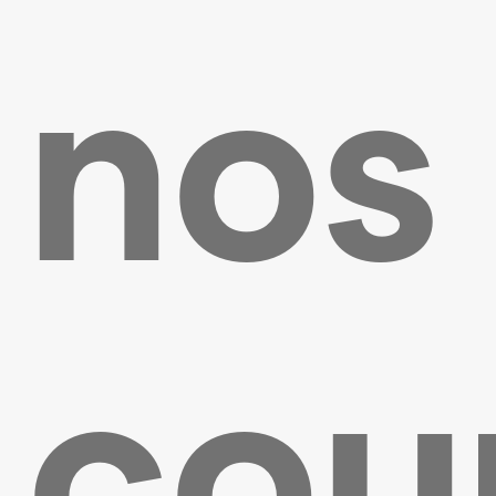
n
os
cou