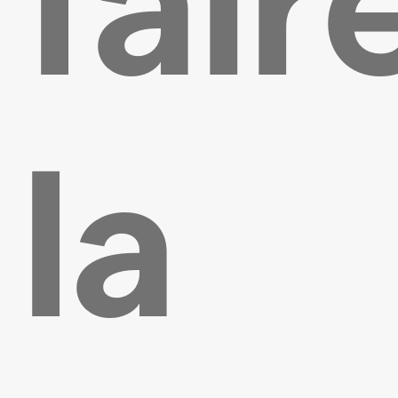
fair
la