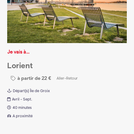
Je vais à…
Lorient
à partir de
22
€
Aller-Retour
Départ(s)
Île de Groix
Avril - Sept.
40 minutes
A proximité