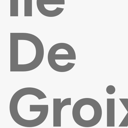
De
Groi