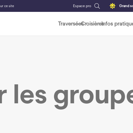
Espace pro
Grand so
ur ce site
Traversées
Croisières
Infos pratiqu
 les groupe