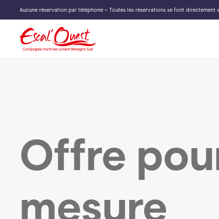
Aucune réservation par téléphone – Toutes les réservations se font directement s
Offre pour
mesure