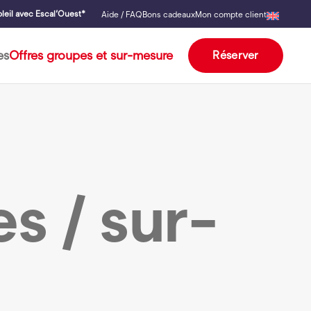
leil avec Escal’Ouest*
Aide / FAQ
Bons cadeaux
Mon compte client
es
Offres groupes et sur-mesure
Réserver
s / sur-