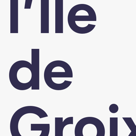
l’Île
de
Groi