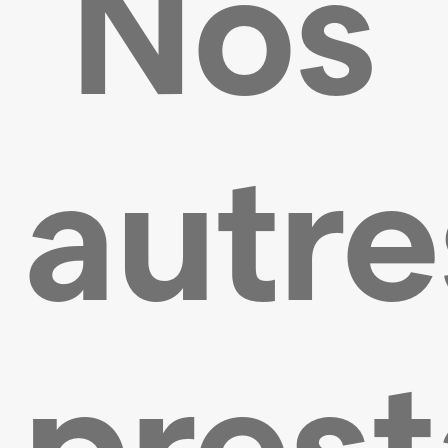
Nos
autre
prest