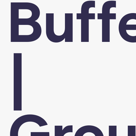
Buff
|
Grou