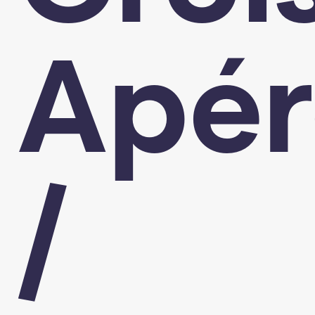
Apér
/