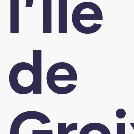
l’Île
de
Groi