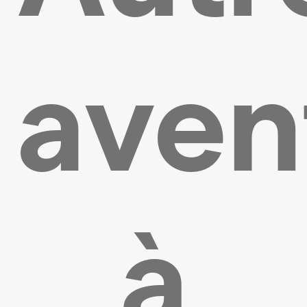
aven
à