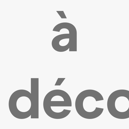
à
déco