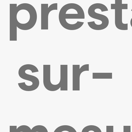
prest
sur-