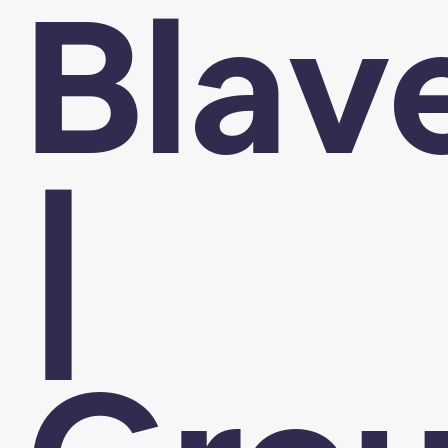
Blav
|