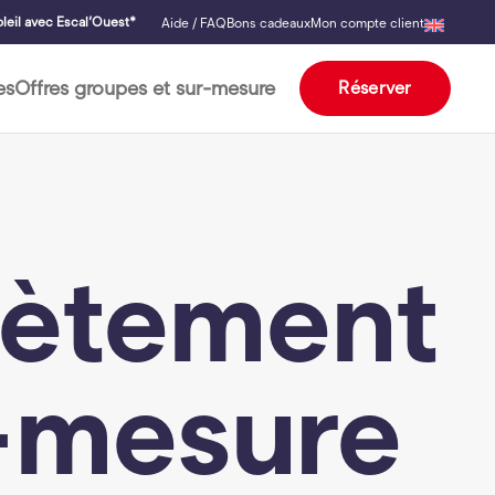
leil avec Escal’Ouest*
Aide / FAQ
Bons cadeaux
Mon compte client
es
Offres groupes et sur-mesure
Réserver
rètement
-mesure