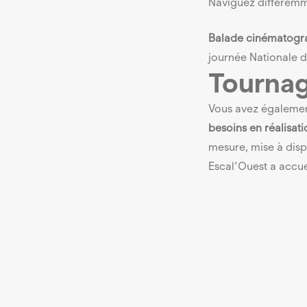
Naviguez différemm
Balade cinématogr
journée Nationale 
Tournag
Vous avez également
besoins en réalisat
mesure, mise à disp
Escal’Ouest a accuei