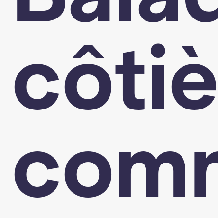
côti
com