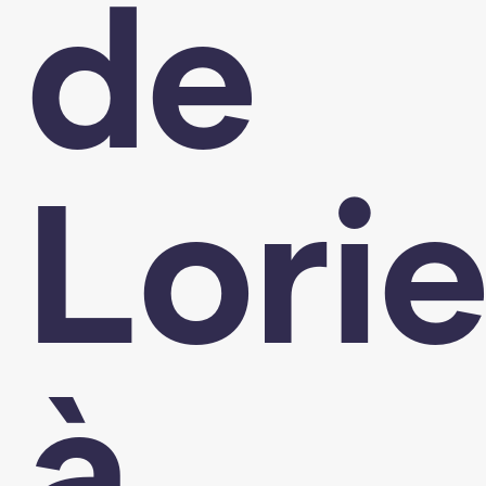
de
Lori
à