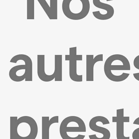
Nos
autre
prest