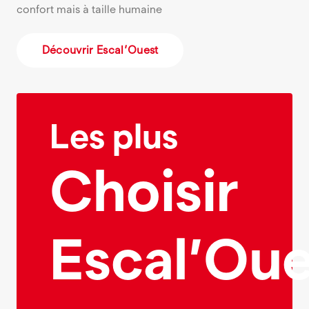
confort mais à taille humaine
Découvrir Escal’Ouest
Les plus
Choisir
Escal’Oue