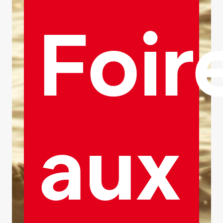
Foir
aux