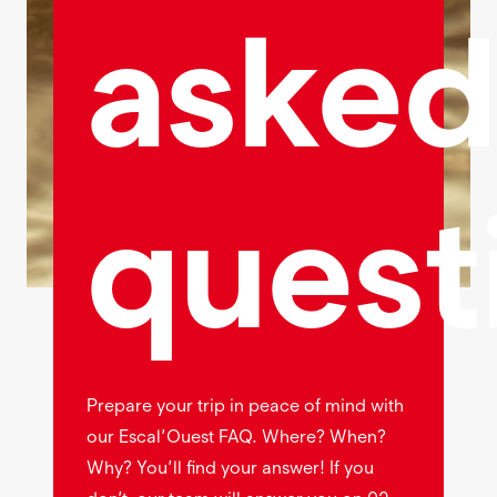
asked
quest
Prepare your trip in peace of mind with
our Escal’Ouest FAQ. Where? When?
Why? You’ll find your answer! If you