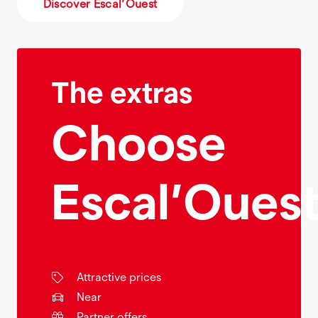
Discover Escal’Ouest
The extras
Choose
Escal’Oues
Attractive prices
Near
Partner offers