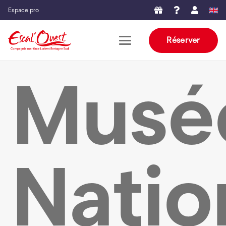
Espace pro
Réserver
Musé
Natio