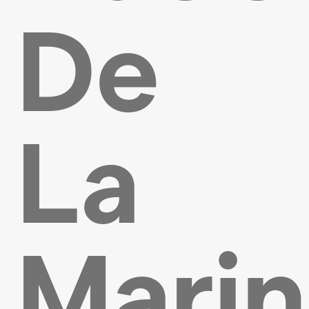
De
La
Mari